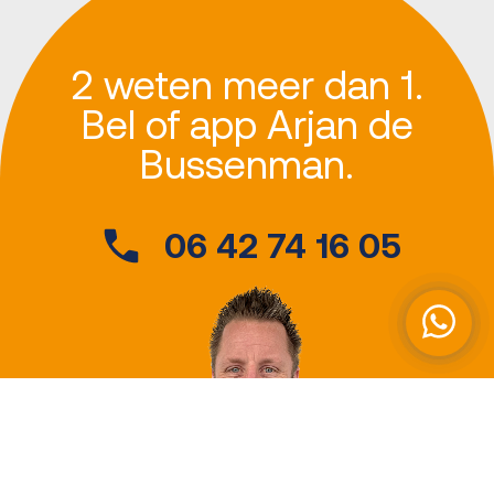
2 weten meer dan 1.
Bel of app Arjan de
Bussenman.
06 42 74 16 05