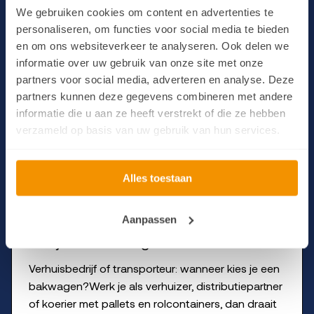
We gebruiken cookies om content en advertenties te
lease)?
personaliseren, om functies voor social media te bieden
Wat moet je begrijpen over jonge gebruikte
en om ons websiteverkeer te analyseren. Ook delen we
bestelbussen (voor financial lease)? Als je je
informatie over uw gebruik van onze site met onze
afvraagt waar je een tweedehands bus financial
partners voor social media, adverteren en analyse. Deze
partners kunnen deze gegevens combineren met andere
kunt leasen, begint het met één ding: snappen
informatie die u aan ze heeft verstrekt of die ze hebben
wat een jonge gebruikte bestelbus écht
verzameld op basis van uw gebruik van hun services.
Lees artikel
Alles toestaan
Aanpassen
Verhuisbedrijf of transporteur: wanneer
kies je een bakwagen?
Verhuisbedrijf of transporteur: wanneer kies je een
bakwagen?Werk je als verhuizer, distributiepartner
of koerier met pallets en rolcontainers, dan draait