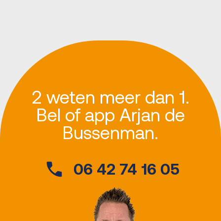
2 weten meer dan 1.
Bel of app Arjan de
Bussenman.
06 42 74 16 05