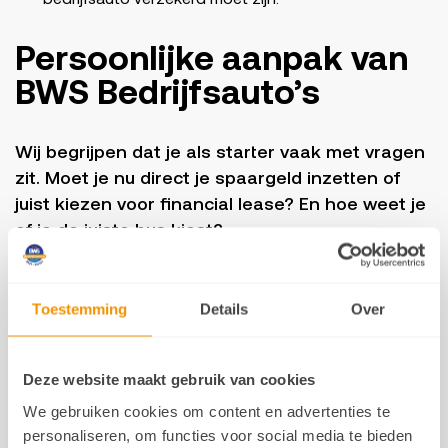
Persoonlijke aanpak van
BWS Bedrijfsauto’s
Wij begrijpen dat je als starter vaak met vragen
zit. Moet je nu direct je spaargeld inzetten of
juist kiezen voor financial lease? En hoe weet je
of je de juiste bus kiest?
Daarom kijken we bij BWS altijd met jou mee. Jij
Toestemming
Details
Over
stuurt ons simpelweg jouw
KVK-nummer
, en wij
maken vrijblijvend een voorstel. Daarna nemen
we samen de mogelijkheden door en kijken we
Deze website maakt gebruik van cookies
welke optie écht het beste bij jou past.
We gebruiken cookies om content en advertenties te
personaliseren, om functies voor social media te bieden