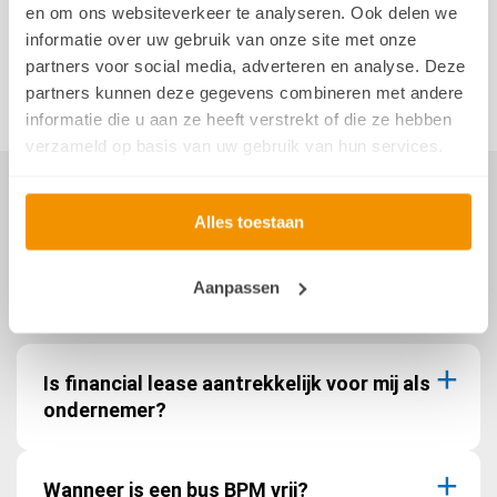
Heb je nu al vragen?
Bel of WhatsApp Arjan de
en om ons websiteverkeer te analyseren. Ook delen we
Bussenman
via
06 42 74 16 05
.
informatie over uw gebruik van onze site met onze
partners voor social media, adverteren en analyse. Deze
partners kunnen deze gegevens combineren met andere
Bekijk het aanbod
informatie die u aan ze heeft verstrekt of die ze hebben
verzameld op basis van uw gebruik van hun services.
Alles toestaan
Veelgestelde vragen
Aanpassen
Is financial lease aantrekkelijk voor mij als
ondernemer?
Wanneer is een bus BPM vrij?