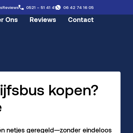
gs
Reviews
0521 – 51 41 41
06 42 74 16 05
r Ons
Reviews
Contact
ijfsbus kopen?
e
r én netjes geregeld—zonder eindeloos