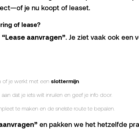
ject—of je nu koopt of leaset.
ring of lease?
t
“Lease aanvragen”
. Je ziet vaak ook een
 of je werkt met een
slottermijn
.
an dat je iets wilt inruilen en geef je info door.
eet te maken en de snelste route te bepalen.
aanvragen”
en pakken we het hetzelfde pra