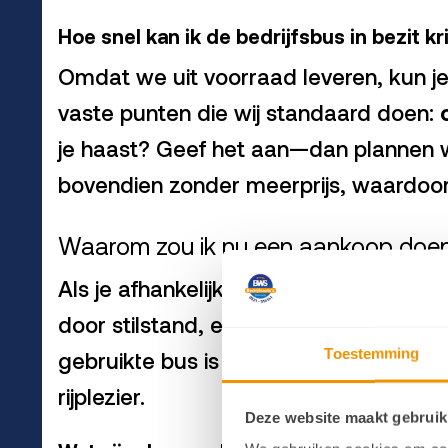
Hoe snel kan ik de bedrijfsbus in bezit kr
Omdat we uit voorraad leveren, kun j
vaste punten die wij standaard doen:
je haast? Geef het aan—dan plannen we
bovendien zonder meerprijs, waardoor j
Waarom zou ik nu een aankoop doe
Als je afhankelijk bent van je bus, is
door stilstand, extra onderhoud en de s
Toestemming
gebruikte bus is aantrekkelijk als je
sne
rijplezier.
Deze website maakt gebruik