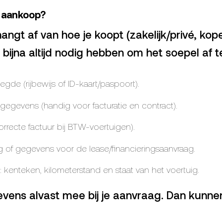
 aankoop?
ngt af van hoe je koopt (zakelijk/privé, kope
we bijna altijd nodig hebben om het soepel af 
de (rijbewijs of ID-kaart/paspoort).
-gegevens (handig voor facturatie en contract).
correcte factuur bij BTW-voertuigen).
 of gegevens voor de lease/financieringsaanvraag.
en): kenteken, kilometerstand en staat van het voertuig.
gevens alvast mee bij je aanvraag. Dan kunnen