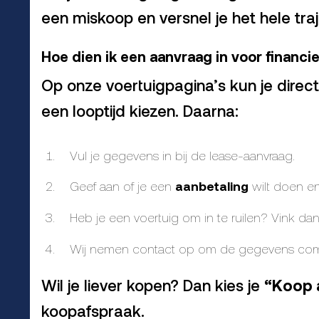
een miskoop en versnel je het hele tra
Hoe dien ik een aanvraag in voor financie
Op onze voertuigpagina’s kun je direc
een looptijd kiezen. Daarna:
Vul je gegevens in bij de lease-aanvraag.
Geef aan of je een
aanbetaling
wilt doen en
Heb je een voertuig om in te ruilen? Vink dan a
Wij nemen contact op om de gegevens compl
Wil je liever kopen? Dan kies je
“Koop 
koopafspraak.