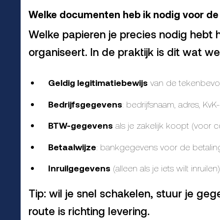
Welke documenten heb ik nodig voor de
Welke papieren je precies nodig hebt ha
organiseert. In de praktijk is dit wat 
Geldig legitimatiebewijs
van de tekenbevoeg
Bedrijfsgegevens
: bedrijfsnaam, adres, KvK
BTW-gegevens
als je zakelijk koopt (voor 
Betaalwijze
: bankgegevens voor de betaling
Inruilgegevens
(alleen als je iets wilt inruil
Tip: wil je snel schakelen, stuur je ge
route is richting levering.