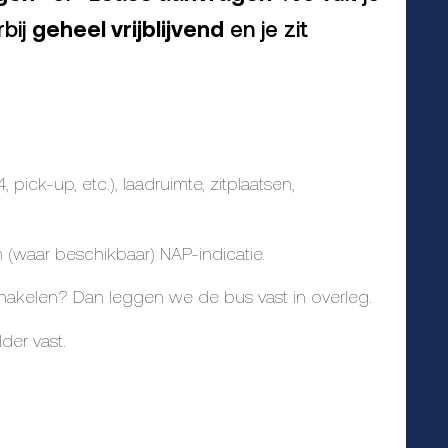
rbij
geheel vrijblijvend
en je zit
ick-up, etc.), laadruimte, zitplaatsen,
en (waar beschikbaar) NAP-indicatie.
 schakelen? Dan leggen we de bus vast in overleg.
der vast.