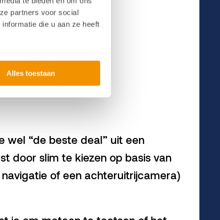
 media te bieden en om ons
ze partners voor social
nformatie die u aan ze heeft
hte reparaties.
ene” vaak weg.
Alles toestaan
 je wel “de beste deal” uit een
st door slim te kiezen op basis van
 navigatie of een achteruitrijcamera)
pt je om meteen te toetsen of het