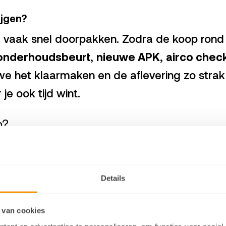
ijgen?
e vaak snel doorpakken. Zodra de koop rond 
onderhoudsbeurt
,
nieuwe APK
,
airco chec
 het klaarmaken en de aflevering zo strak m
e ook tijd wint.
n?
 wachten vaak duurder dan je denkt. Niet al
tress van “nog even doorrijden” met iets dat 
Details
ller wilt rijden
dan met nieuw, maar wel met
 van cookies