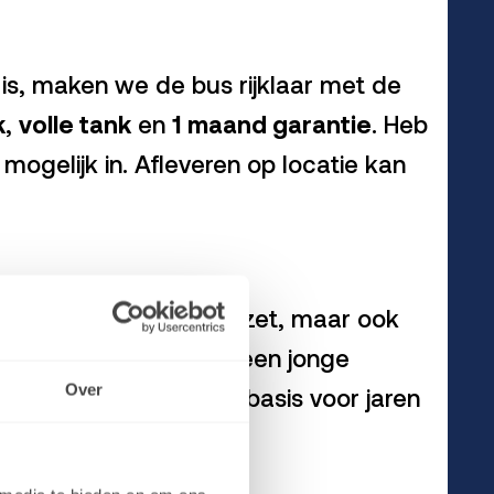
is, maken we de bus rijklaar met de
k
,
volle tank
en
1 maand garantie
. Heb
ogelijk in. Afleveren op locatie kan
leen door misgelopen omzet, maar ook
eigenlijk op is. Juist een jonge
Over
 een gecontroleerde basis voor jaren