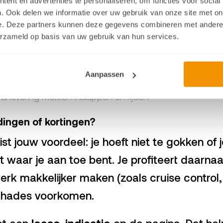
en?
ent en advertenties te personaliseren, om functies voor social
. Ook delen we informatie over uw gebruik van onze site met on
ordelen:
e. Deze partners kunnen deze gegevens combineren met andere i
erzameld op basis van uw gebruik van hun services.
veringen onder druk komen te staan door pech of onverwac
in goede staat zijn populair. Wacht je te lang, dan is “die 
Aanpassen
unt na levering meteen instappen en rijden.
dingen of kortingen?
juist jouw voordeel: je hoeft niet te gokken of
t waar je aan toe bent. Je profiteert daarnaa
werk makkelijker maken (zoals cruise control,
schades voorkomen.
ect een
lease-indicatie
op de pagina. Dat hel