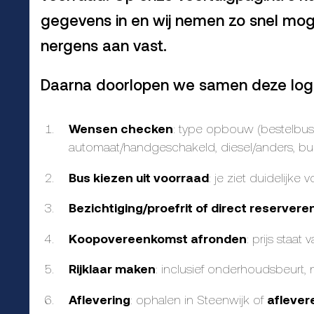
gegevens in en wij nemen zo snel mog
nergens aan vast.
Daarna doorlopen we samen deze logi
Wensen checken
: type opbouw (bestelbus,
automaat/handgeschakeld, diesel/anders, bu
Bus kiezen uit voorraad
: je ziet duidelijke
Bezichtiging/proefrit of direct reservere
Koopovereenkomst afronden
: prijs staa
Rijklaar maken
: inclusief onderhoudsbeurt,
Aflevering
: ophalen in Steenwijk of
aflever