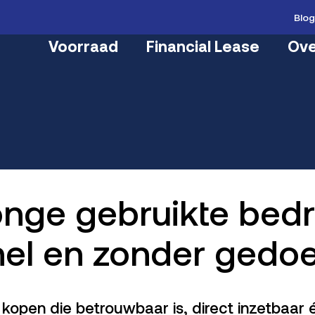
Blo
Voorraad
Financial Lease
Ove
onge gebruikte bedr
snel en zonder gedo
us kopen die betrouwbaar is, direct inzetbaa