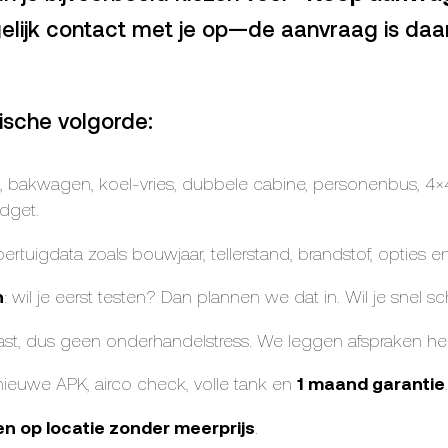
elijk contact met je op—de aanvraag is daa
sche volgorde:
 bakwagen, koel-vries, dubbele cabine, personenbus, 4×4, p
dget.
 voertuigdata zoals bouwjaar, tellerstand, brandstof, opties 
n
: wil je eerst testen? Dan plannen we dat in. Wil je snel
t vast, dus geen onderhandelstress. We leggen afspraken hel
 nieuwe APK, airco check, volle tank en
1 maand garantie
.
en op locatie zonder meerprijs
.