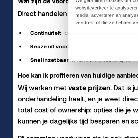
Wat zijn de voordelen van direct handel
We gebruiken cookies om cont
websiteverkeer te analyseren
Direct handelen geeft je vooral drie vo
media, adverteren en analys
verstrekt of die ze hebben v
Continuïteit
: je voorkomt dat klussen of le
Keuze uit voorraad
: jong gebruikte bussen 
Snel inzetbaar
: wij leveren rijklaar af. Jij k
Hoe kan ik profiteren van huidige aanbie
Wij werken met
vaste prijzen
. Dat is 
onderhandeling haalt, en je weet direc
total cost of ownership: opties die je 
kunnen je dagelijks tijd besparen en 
Bij sommige voertuigen zie je ook dir